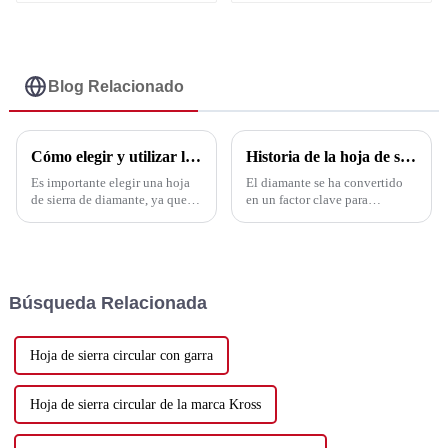
almohadilla de
soldadas al vacío
pulido, con
para cerámica de 6-
descuento al por
120 mm - UPIN
mayor - Brocas
soldadas al vacío
Blog Relacionado
para cerámica de 6-
120 mm - UPIN
Cómo elegir y utilizar la hoja de sierra
Historia de la hoja de sierra de diamante
Es importante elegir una hoja
El diamante se ha convertido
de sierra de diamante, ya que
en un factor clave para
puede mejorar la eficiencia de
impulsar el desarrollo de la
trabajo y reducir los costos.
economía nacional debido a su
Además, existen algunos
incomparable superioridad
factores importantes (como los
sobre otros materiales.
siguientes): 1. Material de
Herramientas de diamante (de
Búsqueda Relacionada
corte. Según las diferentes...
corte, de perforación, de
amolado...)
Hoja de sierra circular con garra
Hoja de sierra circular de la marca Kross