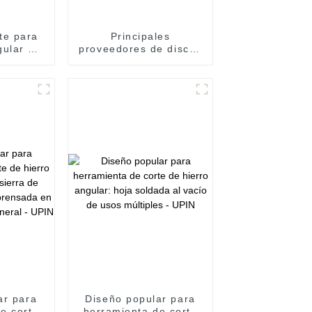
te para
Principales
ular de
proveedores de discos
brica -
de corte para
das al
amoladoras angulares:
erámica
tamaños de brocas
 - UPIN
soldadas al vacío para
cerámica de 6 a 120
mm - UPIN
ar para
Diseño popular para
e corte
herramienta de corte