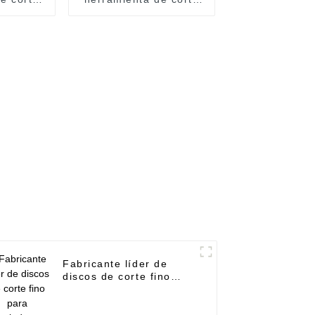
lar: hoja
de hierro angular: hoja
diamante
soldada al vacío de
sada en
usos múltiples - UPIN
ra uso
UPIN
Fabricante líder de
discos de corte fino
para amoladoras: hoja
de sierra de diamante
turbo superfina para