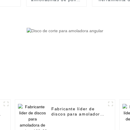
para amoladora
de hierro angu
angular - brocas
de sierra de 
soldadas al vacío para
continua pren
cerámica de 6-120 mm
caliente pa
- UPIN
general - 
Fabricante líder de
discos para amoladora
de madera 100x22 40t -
Brocas soldadas al
vacío para cerámica de