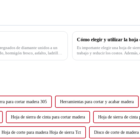
Cómo elegir y utilizar la hoja 
regnados de diamante unidos a un
Es importante elegir una hoja de sier
o, hormigón fresco, asfalto, ladrillo,
trabajo y reducir los costos. Además,
siguientes): 1. Material de corte. Segú
rra para cortar madera 305
Herramientas para cortar y acabar madera
Hoja de sierra de cinta para cortar madera
Hoja de sierra de cinta
Hoja de corte para madera Hoja de sierra Tct
Disco de corte de madera