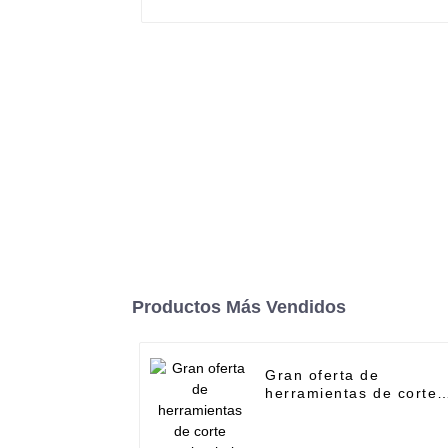
Productos Más Vendidos
Gran oferta de
herramientas de corte
angular: hoja de sierra
de diamante turbo
segmentada para