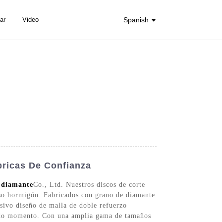
ar
Video
Spanish
bricas De Confianza
 diamante
Co., Ltd. Nuestros discos de corte
luso hormigón. Fabricados con grano de diamante
usivo diseño de malla de doble refuerzo
n todo momento. Con una amplia gama de tamaños