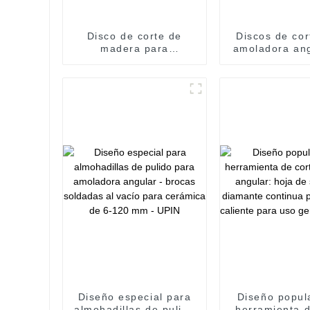
Disco de corte de
Discos de cor
madera para
amoladora ang
amoladora angular
origen de fá
(fabricante) - Brocas
Brocas solda
soldadas al vacío para
vacío para c
cerámica de 6-120 mm
de 6-120 mm
- UPIN
Diseño especial para
Diseño popul
almohadillas de pulido
herramienta d