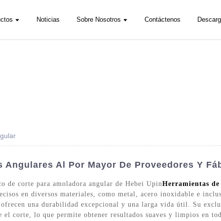
ctos
Noticias
Sobre Nosotros
Contáctenos
Descarg
gular
 Angulares Al Por Mayor De Proveedores Y Fá
co de corte para amoladora angular de Hebei Upin
Herramientas de
precisos en diversos materiales, como metal, acero inoxidable e inc
 ofrecen una durabilidad excepcional y una larga vida útil. Su excl
nte el corte, lo que permite obtener resultados suaves y limpios e