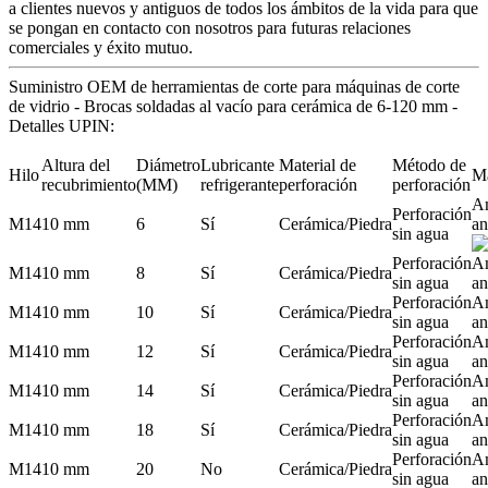
a clientes nuevos y antiguos de todos los ámbitos de la vida para que
se pongan en contacto con nosotros para futuras relaciones
comerciales y éxito mutuo.
Suministro OEM de herramientas de corte para máquinas de corte
de vidrio - Brocas soldadas al vacío para cerámica de 6-120 mm -
Detalles UPIN:
Altura del
Diámetro
Lubricante
Material de
Método de
Hilo
M
recubrimiento
(MM)
refrigerante
perforación
perforación
A
Perforación
M14
10 mm
6
Sí
Cerámica/Piedra
an
sin agua
Perforación
A
M14
10 mm
8
Sí
Cerámica/Piedra
sin agua
an
Perforación
A
M14
10 mm
10
Sí
Cerámica/Piedra
sin agua
an
Perforación
A
M14
10 mm
12
Sí
Cerámica/Piedra
sin agua
an
Perforación
A
M14
10 mm
14
Sí
Cerámica/Piedra
sin agua
an
Perforación
A
M14
10 mm
18
Sí
Cerámica/Piedra
sin agua
an
Perforación
A
M14
10 mm
20
No
Cerámica/Piedra
sin agua
an