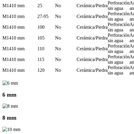
Perforación
A
M14
10 mm
25
No
Cerámica/Piedra
sin agua
an
Perforación
A
M14
10 mm
27-95
No
Cerámica/Piedra
sin agua
an
Perforación
A
M14
10 mm
100
No
Cerámica/Piedra
sin agua
an
Perforación
A
M14
10 mm
105
No
Cerámica/Piedra
sin agua
an
Perforación
A
M14
10 mm
110
No
Cerámica/Piedra
sin agua
an
Perforación
A
M14
10 mm
115
No
Cerámica/Piedra
sin agua
an
Perforación
A
M14
10 mm
120
No
Cerámica/Piedra
sin agua
an
6 mm
8 mm