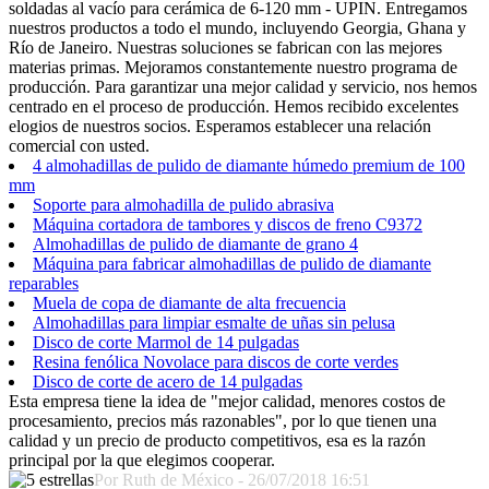
soldadas al vacío para cerámica de 6-120 mm - UPIN. Entregamos
nuestros productos a todo el mundo, incluyendo Georgia, Ghana y
Río de Janeiro. Nuestras soluciones se fabrican con las mejores
materias primas. Mejoramos constantemente nuestro programa de
producción. Para garantizar una mejor calidad y servicio, nos hemos
centrado en el proceso de producción. Hemos recibido excelentes
elogios de nuestros socios. Esperamos establecer una relación
comercial con usted.
4 almohadillas de pulido de diamante húmedo premium de 100
mm
Soporte para almohadilla de pulido abrasiva
Máquina cortadora de tambores y discos de freno C9372
Almohadillas de pulido de diamante de grano 4
Máquina para fabricar almohadillas de pulido de diamante
reparables
Muela de copa de diamante de alta frecuencia
Almohadillas para limpiar esmalte de uñas sin pelusa
Disco de corte Marmol de 14 pulgadas
Resina fenólica Novolace para discos de corte verdes
Disco de corte de acero de 14 pulgadas
Esta empresa tiene la idea de "mejor calidad, menores costos de
procesamiento, precios más razonables", por lo que tienen una
calidad y un precio de producto competitivos, esa es la razón
principal por la que elegimos cooperar.
Por Ruth de México - 26/07/2018 16:51