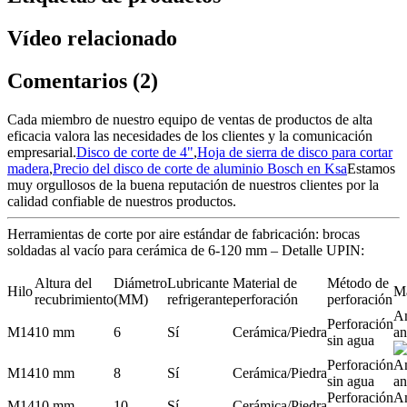
Vídeo relacionado
Comentarios (2)
Cada miembro de nuestro equipo de ventas de productos de alta
eficacia valora las necesidades de los clientes y la comunicación
empresarial.
Disco de corte de 4"
,
Hoja de sierra de disco para cortar
madera
,
Precio del disco de corte de aluminio Bosch en Ksa
Estamos
muy orgullosos de la buena reputación de nuestros clientes por la
calidad confiable de nuestros productos.
Herramientas de corte por aire estándar de fabricación: brocas
soldadas al vacío para cerámica de 6-120 mm – Detalle UPIN:
Altura del
Diámetro
Lubricante
Material de
Método de
Hilo
M
recubrimiento
(MM)
refrigerante
perforación
perforación
A
Perforación
M14
10 mm
6
Sí
Cerámica/Piedra
an
sin agua
Perforación
A
M14
10 mm
8
Sí
Cerámica/Piedra
sin agua
an
Perforación
A
M14
10 mm
10
Sí
Cerámica/Piedra