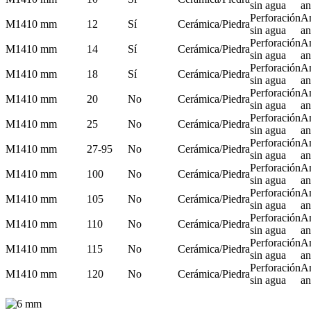
sin agua
an
Perforación
A
M14
10 mm
12
Sí
Cerámica/Piedra
sin agua
an
Perforación
A
M14
10 mm
14
Sí
Cerámica/Piedra
sin agua
an
Perforación
A
M14
10 mm
18
Sí
Cerámica/Piedra
sin agua
an
Perforación
A
M14
10 mm
20
No
Cerámica/Piedra
sin agua
an
Perforación
A
M14
10 mm
25
No
Cerámica/Piedra
sin agua
an
Perforación
A
M14
10 mm
27-95
No
Cerámica/Piedra
sin agua
an
Perforación
A
M14
10 mm
100
No
Cerámica/Piedra
sin agua
an
Perforación
A
M14
10 mm
105
No
Cerámica/Piedra
sin agua
an
Perforación
A
M14
10 mm
110
No
Cerámica/Piedra
sin agua
an
Perforación
A
M14
10 mm
115
No
Cerámica/Piedra
sin agua
an
Perforación
A
M14
10 mm
120
No
Cerámica/Piedra
sin agua
an